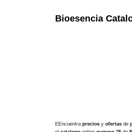
Bioesencia Catal
EEncuentra
precios
y
ofertas
de
el
catalogo
online
numero
75
de
B