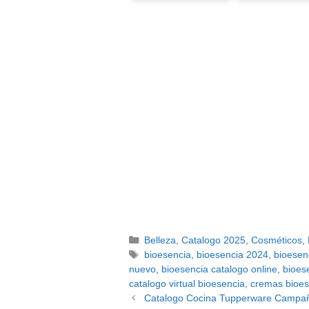
Categorías
Belleza
,
Catalogo 2025
,
Cosméticos
,
Etiquetas
bioesencia
,
bioesencia 2024
,
bioesen
nuevo
,
bioesencia catalogo online
,
bioes
catalogo virtual bioesencia
,
cremas bioes
Navegación
Catalogo Cocina Tupperware Campañ