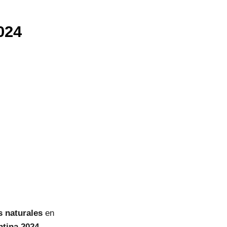
024
s naturales
en
tina 2024.