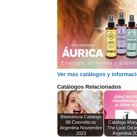
Ver mas catálogos y informac
Catálogos Relacionados
Bioesencia Catalogo
68 Cosméticos
Catalogo Mar
Argentina Noviembre
The Look Dici
2023
Argentina 2