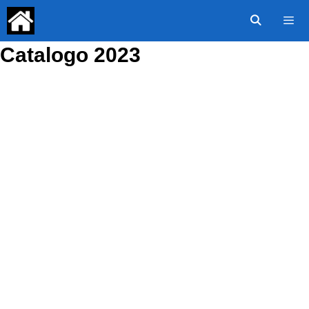
Saltar
al
contenido
Catalogo 2023
Menú