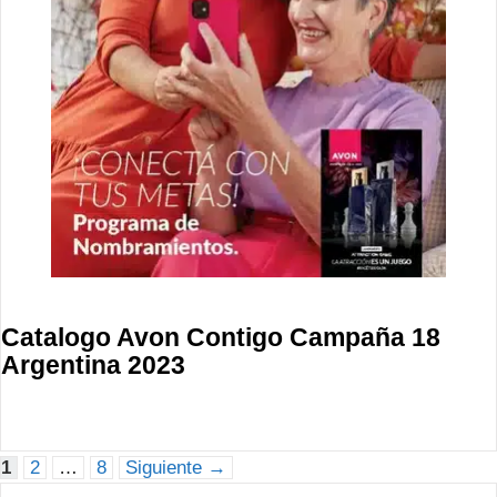
Catalogo Avon Contigo Campaña 18
Argentina 2023
Navegación
Página
Página
Página
1
2
…
8
Siguiente
→
de